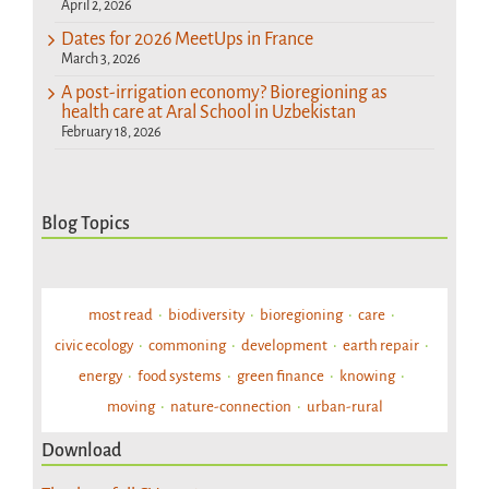
April 2, 2026
Dates for 2026 MeetUps in France
March 3, 2026
A post-irrigation economy? Bioregioning as
health care at Aral School in Uzbekistan
February 18, 2026
Blog Topics
most read
biodiversity
bioregioning
care
civic ecology
commoning
development
earth repair
energy
food systems
green finance
knowing
moving
nature-connection
urban-rural
Download