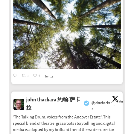
3
6
Twitter
john thackara 约翰·萨卡
5 Aug
@johnthackar
·
拉
a
"The Talking Drum: Voices from the Andover Estate". This
special blend of theatre, grassroots storytelling and digital
media is adapted by my brilliant friend the writer-director