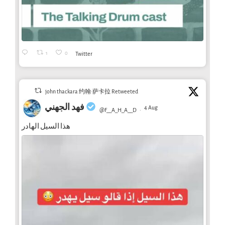
1
0
Twitter
john thackara 约翰·萨卡拉 Retweeted
فهد الجهني
4 Aug
@F__A_H_A__D
·
هذا السيل الهادر