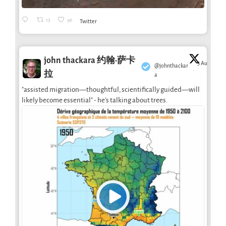
13
96
Twitter
john thackara 约翰·萨卡
3 Aug
@johnthackar
·
拉
a
"assisted migration—thoughtful, scientifically guided—will
likely become essential" - he's talking about trees.