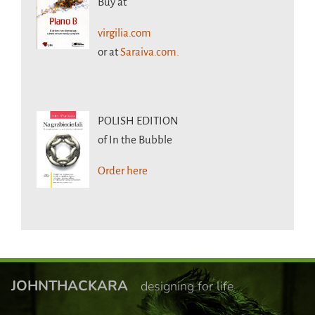
Buy at
virgilia.com
or at
Saraiva.com.
POLISH EDITION
of In the Bubble
Order here
JOHNTHACKARA
designing for life