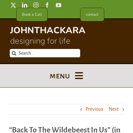
Skip
to
Book a Call
contact
content
JOHNTHACKARA
designing for life
Search
for:
menu
Blog
Previous
Next
About
“Back To The Wildebeest In Us” (in
Meet in France