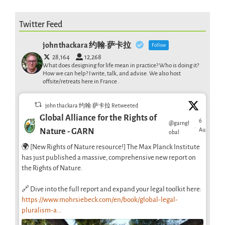
Twitter Feed
john thackara 约翰·萨卡拉
Follow
28,164
12,268
What does designing for life mean in practice? Who is doing it?
How we can help? I write, talk, and advise. We also host
offsite/retreats here in France .
john thackara 约翰·萨卡拉 Retweeted
Global Alliance for the Rights of
6
@garngl
·
Aug
Nature - GARN
obal
🌍 [New Rights of Nature resource!] The Max Planck Institute
has just published a massive, comprehensive new report on
the Rights of Nature.
🔗 Dive into the full report and expand your legal toolkit here:
https://www.mohrsiebeck.com/en/book/global-legal-
pluralism-a...